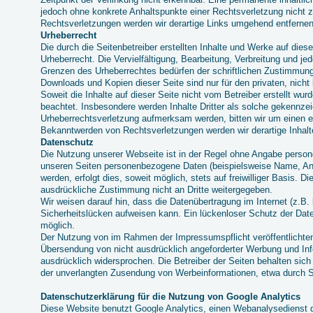
jedoch ohne konkrete Anhaltspunkte einer Rechtsverletzung nicht
Rechtsverletzungen werden wir derartige Links umgehend entfernen
Urheberrecht
Die durch die Seitenbetreiber erstellten Inhalte und Werke auf die
Urheberrecht. Die Vervielfältigung, Bearbeitung, Verbreitung und je
Grenzen des Urheberrechtes bedürfen der schriftlichen Zustimmung 
Downloads und Kopien dieser Seite sind nur für den privaten, nich
Soweit die Inhalte auf dieser Seite nicht vom Betreiber erstellt wur
beachtet. Insbesondere werden Inhalte Dritter als solche gekennzei
Urheberrechtsverletzung aufmerksam werden, bitten wir um einen 
Bekanntwerden von Rechtsverletzungen werden wir derartige Inhal
Datenschutz
Die Nutzung unserer Webseite ist in der Regel ohne Angabe perso
unseren Seiten personenbezogene Daten (beispielsweise Name, Ans
werden, erfolgt dies, soweit möglich, stets auf freiwilliger Basis. 
ausdrückliche Zustimmung nicht an Dritte weitergegeben.
Wir weisen darauf hin, dass die Datenübertragung im Internet (z.B.
Sicherheitslücken aufweisen kann. Ein lückenloser Schutz der Daten
möglich.
Der Nutzung von im Rahmen der Impressumspflicht veröffentlichten
Übersendung von nicht ausdrücklich angeforderter Werbung und Info
ausdrücklich widersprochen. Die Betreiber der Seiten behalten sich 
der unverlangten Zusendung von Werbeinformationen, etwa durch S
Datenschutzerklärung für die Nutzung von Google Analytics
Diese Website benutzt Google Analytics, einen Webanalysedienst d