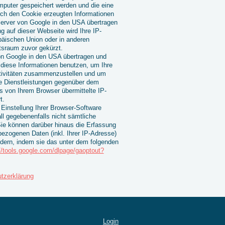
mputer gespeichert werden und die eine
rch den Cookie erzeugten Informationen
Server von Google in den USA übertragen
g auf dieser Webseite wird Ihre IP-
päischen Union oder in anderen
sraum zuvor gekürzt.
von Google in den USA übertragen und
 diese Informationen benutzen, um Ihre
tivitäten zusammenzustellen und um
ne Dienstleistungen gegenüber dem
s von Ihrem Browser übermittelte IP-
t.
Einstellung Ihrer Browser-Software
ll gegebenenfalls nicht sämtliche
ie können darüber hinaus die Erfassung
ezogenen Daten (inkl. Ihrer IP-Adresse)
ndern, indem sie das unter dem folgenden
://tools.google.com/dlpage/gaoptout?
tzerklärung
Login