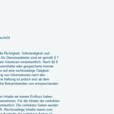
echt24.
ie Richtigkeit, Vollständigkeit und
 Als Diensteanbieter sind wir gemäß § 7
nen Gesetzen verantwortlich. Nach §§ 8
übermittelte oder gespeicherte fremde
auf eine rechtswidrige Tätigkeit
ung von Informationen nach den
he Haftung ist jedoch erst ab dem
. Bei Bekanntwerden von entsprechenden
n Inhalte wir keinen Einfluss haben.
ernehmen. Für die Inhalte der verlinkten
antwortlich. Die verlinkten Seiten wurden
ft. Rechtswidrige Inhalte waren zum
e Kontrolle der verlinkten Seiten ist