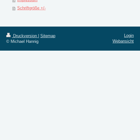
Schriftgröße +/-
Login
Druckversion
|
Sitemap
Webansicht
© Michael Hannig