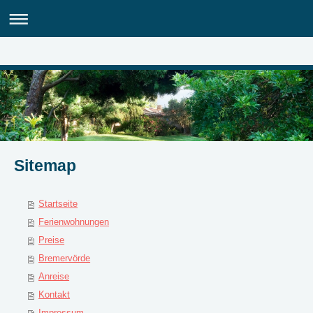
Sitemap
Startseite
Ferienwohnungen
Preise
Bremervörde
Anreise
Kontakt
Impressum